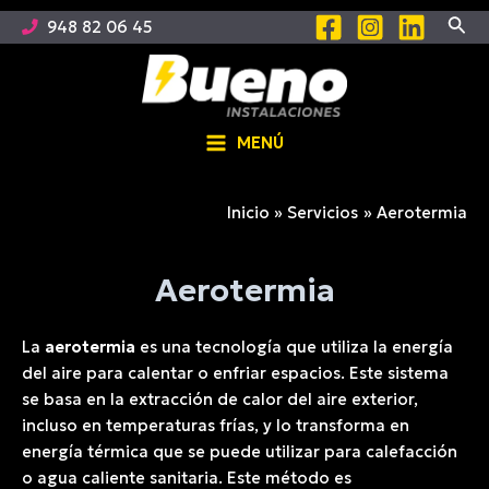
Ir
Busc
948 82 06 45
al
contenido
MENÚ
Main
Menu
Inicio
Servicios
Aerotermia
Aerotermia
La
aerotermia
es una tecnología que utiliza la energía
del aire para calentar o enfriar espacios. Este sistema
se basa en la extracción de calor del aire exterior,
incluso en temperaturas frías, y lo transforma en
energía térmica que se puede utilizar para calefacción
o agua caliente sanitaria. Este método es