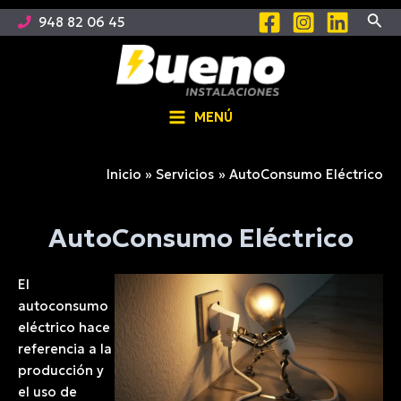
Ir
Busc
948 82 06 45
al
contenido
MENÚ
Main
Menu
Inicio
Servicios
AutoConsumo Eléctrico
AutoConsumo Eléctrico
El
autoconsumo
eléctrico hace
referencia a la
producción y
el uso de